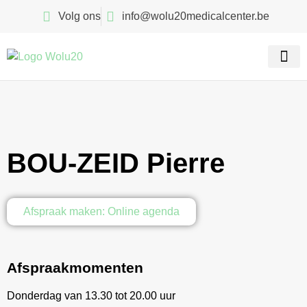
Volg ons
info@wolu20medicalcenter.be
Onze sp
Contacteer ons
BOU-ZEID Pierre
Afspraak maken: Online agenda
Afspraakmomenten
Donderdag van 13.30 tot 20.00 uur