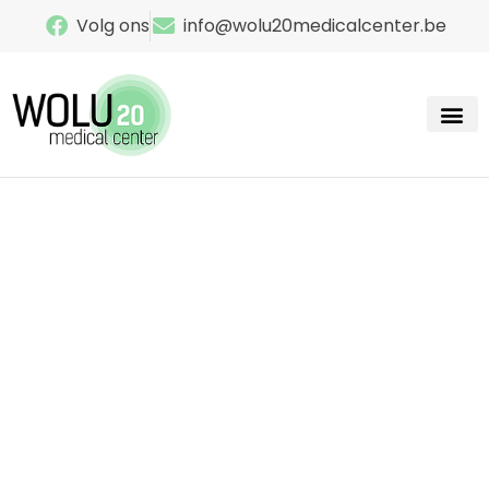
Volg ons
info@wolu20medicalcenter.be
Onze s
Contacteer ons
Logopedie in
Sint-