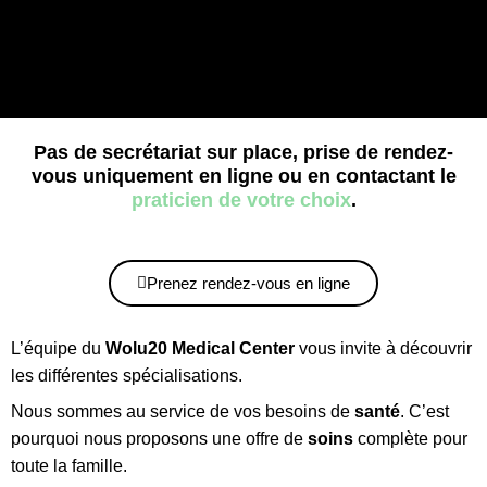
Pas de secrétariat sur place, prise de rendez-
Wolu20 Medical Center
vous uniquement en ligne ou en contactant le
praticien de votre choix
.
Diététique, Kinésithérapie, Podologie, Logopédie et
Psychologie
Prenez rendez-vous en ligne
PRENDRE RENDEZ-VOUS EN LIGNE
L’équipe du
Wolu20 Medical Center
vous invite à découvrir
les différentes spécialisations.
Nous sommes au service de vos besoins de
santé
. C’est
pourquoi nous proposons une offre de
soins
complète pour
toute la famille.