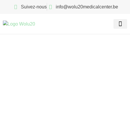
Suivez-nous
info@wolu20medicalcenter.be
Nos spé
Recherch
Psychologie à
Woluwé-Saint-