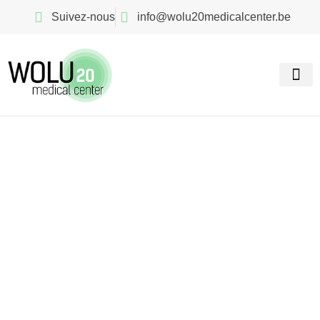
Suivez-nous
info@wolu20medicalcenter.be
Nos spé
Recherch
Podologie à