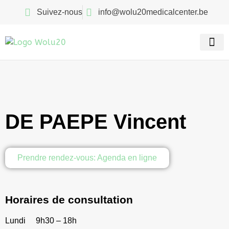
Suivez-nous
info@wolu20medicalcenter.be
Nos spé
Recherch
DE PAEPE Vincent
Prendre rendez-vous: Agenda en ligne
Horaires de consultation
Lundi
9h30 – 18h