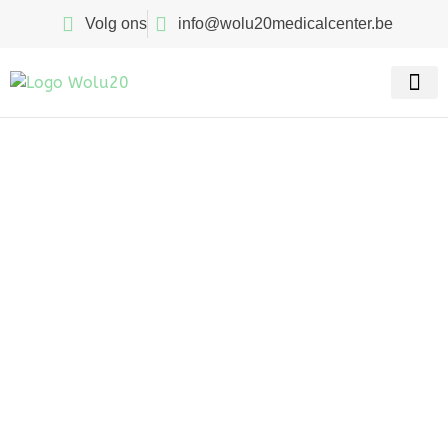
Volg ons
info@wolu20medicalcenter.be
Onze sp
Contacteer ons