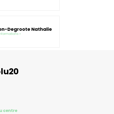
n-Degroote Nathalie
informations »
olu20
u centre