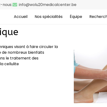
z-nous
info@wolu20medicalcenter.be
Accueil
Nos spécialités
Équipe
Recherch
ique
ques visant à faire circuler la
e de nombreux bienfaits
ns le traitement des
 cellulite