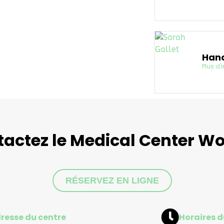
Hano
Plus d'
actez le Medical Center W
RÉSERVEZ EN LIGNE
resse du centre
Horaires d