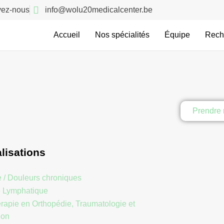
vez-nous
info@wolu20medicalcenter.be
Accueil
Nos spécialités
Équipe
Rech
Prendre 
lisations
e / Douleurs chroniques
 Lymphatique
érapie en Orthopédie, Traumatologie et
ion