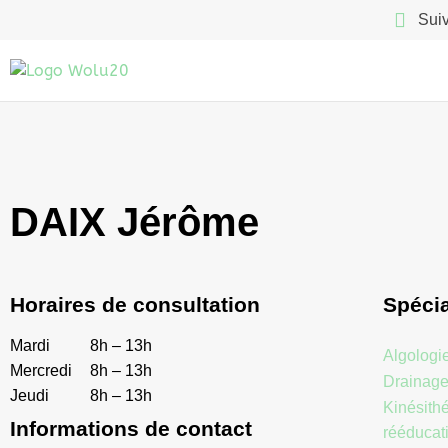
Sui
DAIX Jérôme
Horaires de consultation
Spécia
Mardi
8h – 13h
Algologi
,
Mercredi
8h – 13h
Drainage
,
Jeudi
8h – 13h
Kinésith
Informations de contact
rééducat
,