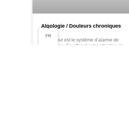
Algologie / Douleurs chroniques
FR
La douleur est le système d’alarme de
notre corps. En attirant notre attention, la
perception douloureus nous fait prendre
conscience d’une menace. Cependant,
comme tout
EN SAVOIR PLUS »